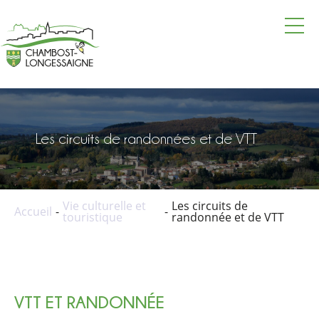
La mairie
Vie pratique
Vie locale
Les circuits de randonnées et de VTT
Vie culturelle et touristique
Actualités
Vie culturelle et
Les circuits de
Accueil
touristique
randonnée et de VTT
Agenda
Annuaire
Contacter la mairie
VTT ET RANDONNÉE