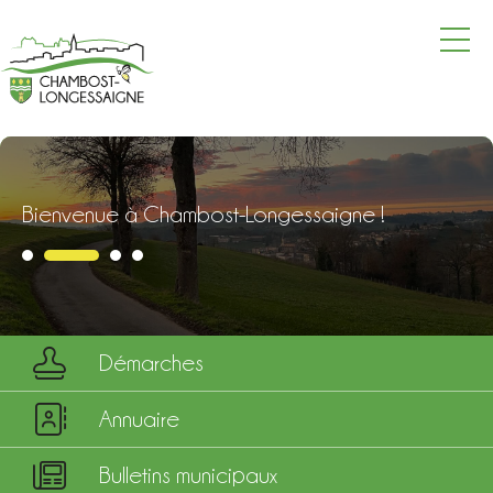
La mairie
Vie pratique
Vie locale
Bienvenue à Chambost-Longessaigne !
Vie culturelle et touristique
Actualités
Agenda
Démarches
Annuaire
Annuaire
Contacter la mairie
Bulletins municipaux