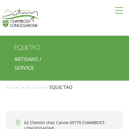
La mairie
Vie pratique
EQUIL’TAO
Vie locale
ARTISANS /
Vie culturelle et touristique
SERVICE
Actualités
Accueil
Annuaire
EQUIL’TAO
Agenda
Annuaire
Contacter la mairie
62 Chemin chez Canne 69770 CHAMBOST-
LONGESSAIGNE