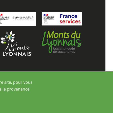
re site, pour vous
re la provenance
Réalisation helli•hello