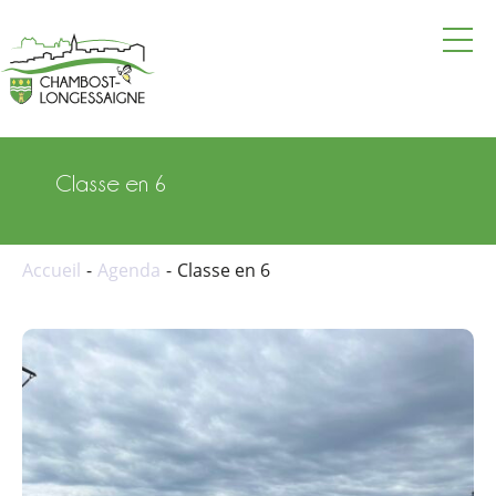
La mairie
Vie pratique
Classe en 6
Vie locale
Vie culturelle et touristique
Accueil
Agenda
Classe en 6
Actualités
Agenda
Annuaire
Contacter la mairie