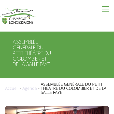
La mairie
Vie pratique
ASSEMBLÉE
Vie locale
GÉNÉRALE DU
PETIT THÉÂTRE DU
Vie culturelle et touristique
COLOMBIER ET
DE LA SALLE FAYE
Actualités
Agenda
ASSEMBLÉE GÉNÉRALE DU PETIT
Accueil
Agenda
THÉÂTRE DU COLOMBIER ET DE LA
Annuaire
SALLE FAYE
Contacter la mairie